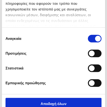
πληροφορίες που αφορούν τον τρόπο που
χρησιμοποιείτε τον ιστότοπό μας με συνεργάτες
κοινωνικών μέσων, διαφήμισης και αναλύσεων, οι
οποίοι ενδεχομένως να τις συνδυάσουν με άλλες
πληροφορίες που τους έχετε παραχωρήσει ή τις οποίες
έχουν συλλέξει σε σχέση με την από μέρους σας χρήση
Επιλογή
των υπηρεσιών τους.
Αναγκαία
συγκατάθεσης
Προτιμήσεις
Στατιστικά
Εμπορικής προώθησης
Αποδοχή όλων