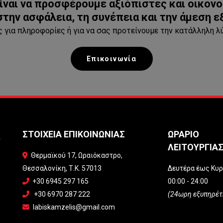
ίναι να προσφέρουμε αξιόπιστες και οικονο
την ασφάλεια, τη συνέπεια και την άμεση 
 για πληροφορίες ή για να σας προτείνουμε την κατάλληλη λύ
Eπικοινωνία
ΣΤΟΙΧΕΙΑ ΕΠΙΚΟΙΝΩΝΙΑΣ
ΩΡΑΡΙΟ
ΛΕΙΤΟΥΡΓΙΑ
Θερμαϊκού 17, Ωραιόκαστρο,

Θεσσαλονίκη, Τ.Κ. 57013
Δευτέρα έως Κυ
+30 6945 297 165
00:00 - 24:00

+30 6970 287 222
(24ωρη εξυπηρέτ

labiskamzelis@gmail.com
