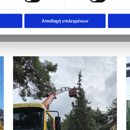
4
05
ι
Μεταφορές μεταλλικών κατασκευών, σκελετών
Μ
και σιδηροκατασκευών
κ
Αποδοχή επιλεγμένων