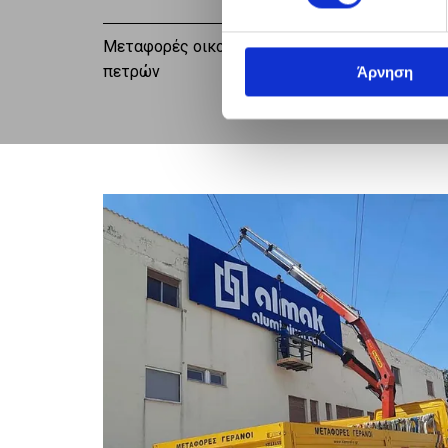
0
Μεταφορές οικοδομικών υλικών, μαρμάρων κα
πετρών
Άρνηση